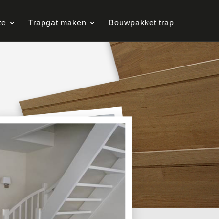
te
Trapgat maken
Bouwpakket trap