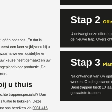
Stap 2
Offe
U ontvangt onze offerte 
de nieuwe trap. Overzichte
t, géén poespas! En dat is
rst een keer vrijblijvend bij u
, waarna we een duidelijke en
Stap 3
 uw keuze heeft gemaakt en uw
Plan
ngepland voor productie. De
omen.
Na ontvangst van uw opdr
werken. Op de geplande 
ij u thuis
Basistrappen biedt 10 jaa
geplaatste trappen.
echte trappenspecialist? Dan
situatie te bekijken. Deze
kunt ons bereiken via
0031 416