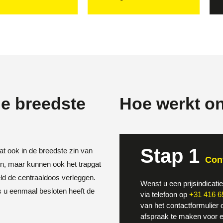
de breedste
Hoe werkt o
Stap 1
t ook in de breedste zin van
Cont
en, maar kunnen ook het trapgat
eld de centraaldoos verleggen.
Wenst u een prijsindicati
ls u eenmaal besloten heeft de
via telefoon op
+31 416 6
van het contactformulier 
afspraak te maken voor e