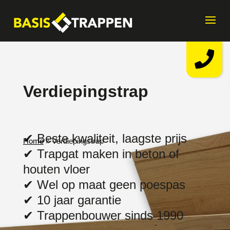
Verdiepingstrap
✔ Beste kwaliteit, laagste prijs
Home
»
Verdiepingstrap
✔ Trapgat maken in beton of
houten vloer
✔ Wel op maat geen poespas
✔ 10 jaar garantie
✔ Trappenbouwer sinds 1990