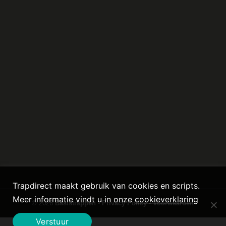
Trapdirect maakt gebruik van cookies en scripts.
Meer informatie vindt u in onze
cookieverklaring
© 2026
Basistrappen
-
Privacy Policy
-
Voorwaarden
Verstuur