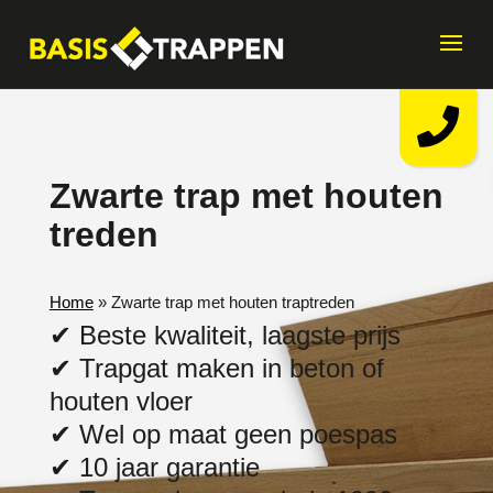
Zwarte trap met houten
treden
Home
»
Zwarte trap met houten traptreden
✔ Beste kwaliteit, laagste prijs
✔ Trapgat maken in beton of
houten vloer
✔ Wel op maat geen poespas
✔ 10 jaar garantie