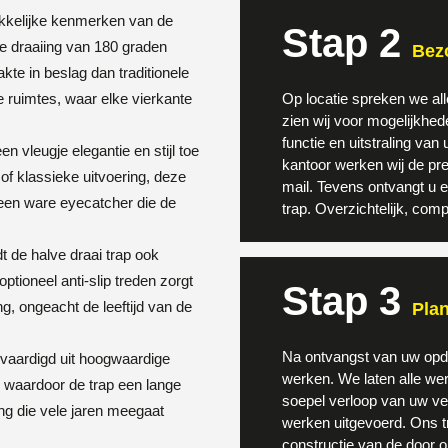
kkelijke kenmerken van de
Stap 2
de draaiing van 180 graden
Bezo
kte in beslag dan traditionele
re ruimtes, waar elke vierkante
Op locatie spreken we al
zien wij voor mogelijkhe
functie en uitstraling v
en vleugje elegantie en stijl toe
kantoor werken wij de pre
 of klassieke uitvoering, deze
mail. Tevens ontvangt u
is een ware eyecatcher die de
trap. Overzichtelijk, compl
t de halve draai trap ook
ptioneel anti-slip treden zorgt
Stap 3
ng, ongeacht de leeftijd van de
Plan
Na ontvangst van uw opdr
ervaardigd uit hoogwaardige
werken. We laten alle wer
 waardoor de trap een lange
soepel verloop van uw v
ng die vele jaren meegaat
werken uitgevoerd. Ons tr
constructie van de door 