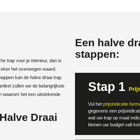
Een halve dra
stappen:
he trap voor je interieur, dan is
p zeker het overwegen waard.
happen kan de halve draai trap
Stap 1
rtikel zullen we de belangrijkste
Prij
n waarom het een uitstekende
Vul het
prijsindicatie formu
gegevens een prijsindicat
Halve Draai
wat uw trap op maat indic
binnen uw budget valt ko