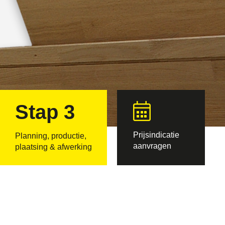
Stap 3
Prijsindicatie
Planning, productie,
aanvragen
plaatsing & afwerking