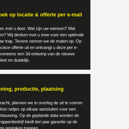
ek op locatie & offerte per e-mail
les met u door. Wat zijn uw wensen? Wat
den? Wij denken met u mee voor een optimale
an uw trap. Tevens nemen we de maten op. Op
cieze offerte uit en ontvangt u deze per e-
 eveneens een 3d-ontwerp van de nieuwe
eet en duidelijk.
ning, productie, plaatsing
acht, plannen we in overleg de uit te voeren
ken netjes op elkaar aansluiten voor een
erbouwing. Op de geplande data worden de
appenbedrijf biedt tien jaar garantie op de
ons gestoken trappen.