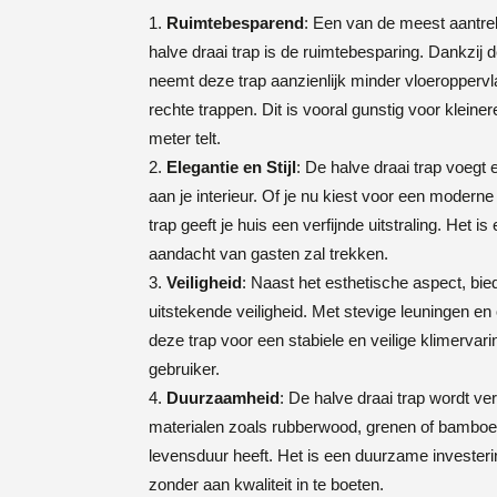
Ruimtebesparend
: Een van de meest aantre
halve draai trap is de ruimtebesparing. Dankzij 
neemt deze trap aanzienlijk minder vloeroppervla
rechte trappen. Dit is vooral gunstig voor kleine
meter telt.
Elegantie en Stijl
: De halve draai trap voegt e
aan je interieur. Of je nu kiest voor een moderne
trap geeft je huis een verfijnde uitstraling. Het 
aandacht van gasten zal trekken.
Veiligheid
: Naast het esthetische aspect, bied
uitstekende veiligheid. Met stevige leuningen en o
deze trap voor een stabiele en veilige klimervari
gebruiker.
Duurzaamheid
: De halve draai trap wordt v
materialen zoals rubberwood, grenen of bamboe
levensduur heeft. Het is een duurzame investeri
zonder aan kwaliteit in te boeten.