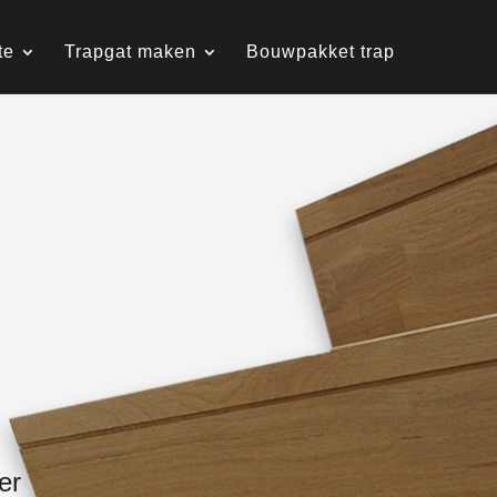
te
Trapgat maken
Bouwpakket trap
er