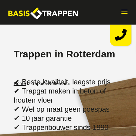
Trappen in Rotterdam
✔ Beste kwaliteit, laagste prijs
Home
»
Trappen Rotterdam
✔ Trapgat maken in beton of
houten vloer
✔ Wel op maat geen poespas
✔ 10 jaar garantie
✔ Trappenbouwer sinds 1990