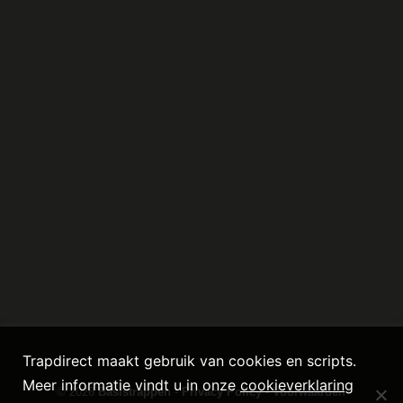
Trapdirect maakt gebruik van cookies en scripts.
Meer informatie vindt u in onze
cookieverklaring
© 2026
Basistrappen
-
Privacy Policy
-
Voorwaarden